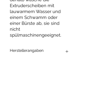
Extruderscheiben mit
lauwarmem Wasser und
einem Schwamm oder
einer Bürste ab, sie sind
nicht
spülmaschinengeeignet.
Herstellerangaben
Andrea Maixner
Huso Huso Studios
Helmkestr. 5a
30165 Hannover
Deutschland
Ähnliche
hey@rainbowkittysoap.com
Produkte