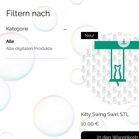
Filtern nach
Kategorie
Neu!
Alle
Alle digitalen Produkte
Schnellansicht
Kitty Swing Swirl STL
Preis
10,00 €
In den Warenkorb