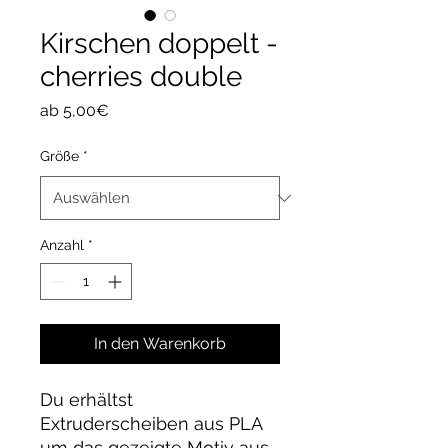
Kirschen doppelt -
cherries double
Sale-
ab
5,00€
Preis
Größe
*
Anzahl
*
In den Warenkorb
Du erhältst
Extruderscheiben aus PLA
um das gezeigte Motiv aus