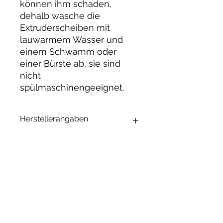
können ihm schaden,
dehalb wasche die
Extruderscheiben mit
lauwarmem Wasser und
einem Schwamm oder
einer Bürste ab, sie sind
nicht
spülmaschinengeeignet.
Herstellerangaben
Andrea Maixner
Huso Huso Studios
Helmkestr. 5a
30165 Hannover
Deutschland
Ähnliche
hey@rainbowkittysoap.com
Produkte