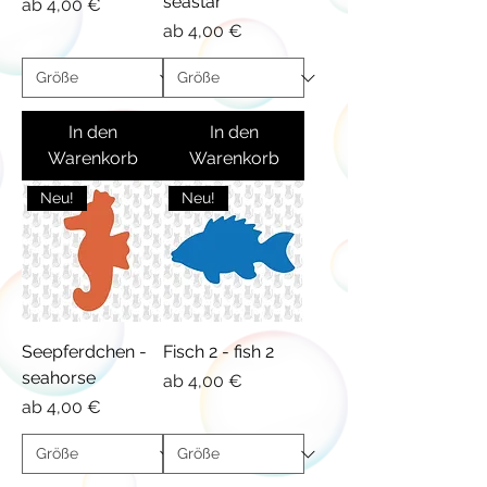
seastar
Sale-Preis
ab
4,00 €
Sale-Preis
ab
4,00 €
In den
In den
Warenkorb
Warenkorb
Neu!
Neu!
Seepferdchen -
Fisch 2 - fish 2
seahorse
Sale-Preis
ab
4,00 €
Sale-Preis
ab
4,00 €