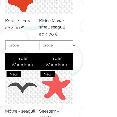
Koralle - coral
Kleine Möwe -
small seagull
Sale-Preis
ab
4,00 €
Sale-Preis
ab
4,00 €
In den
In den
Warenkorb
Warenkorb
Neu!
Neu!
Möwe - seagull
Seestern -