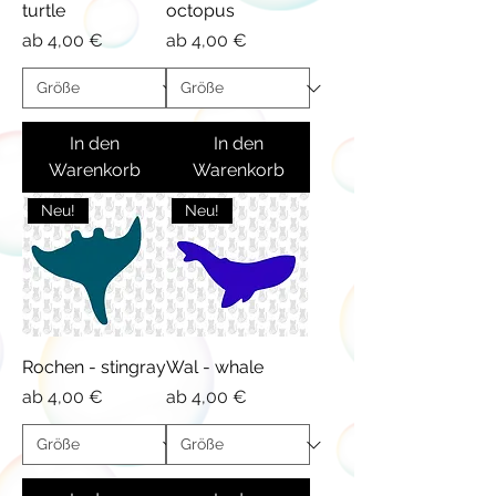
turtle
octopus
Sale-Preis
Sale-Preis
ab
4,00 €
ab
4,00 €
In den
In den
Warenkorb
Warenkorb
Neu!
Neu!
Rochen - stingray
Wal - whale
Sale-Preis
Sale-Preis
ab
4,00 €
ab
4,00 €