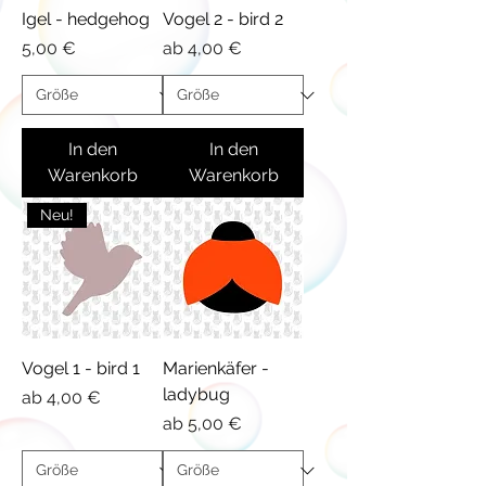
Igel - hedgehog
Vogel 2 - bird 2
Preis
Sale-Preis
5,00 €
ab
4,00 €
In den
In den
Warenkorb
Warenkorb
Neu!
Vogel 1 - bird 1
Marienkäfer -
ladybug
Sale-Preis
ab
4,00 €
Sale-Preis
ab
5,00 €