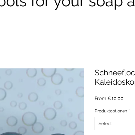
ools for your soap a
Schneeflo
Kaleidosko
Sale
From
€10.00
Price
Produktoptionen
*
Select