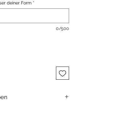
er deiner Form
*
0/500
ben
oap.com