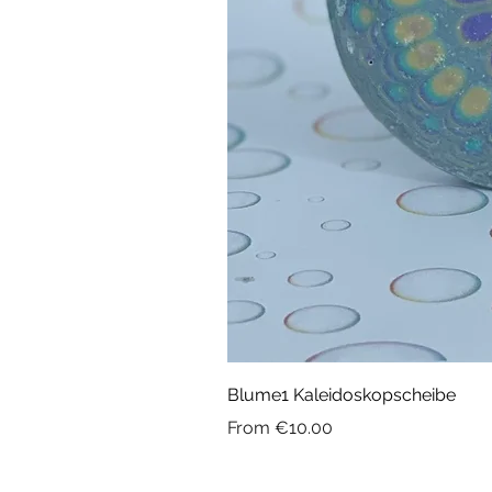
Blume1 Kaleidoskopscheibe
Sale Price
From
€10.00