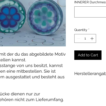
INNERER Durchmess
Quantity
*
 mit der du das abgebildete Motiv
Add to Cart
ellen kannst.
stange von uns besitzt, kannst
n eine mitbestellen. Sie ist
Herstelleranga
rn ausgestattet und besteht aus
Andrea Maixner
Schaperplatz 2
tücke dienen nur zur
30625 Hannover
hey@rainbowkittys
ehören nicht zum Lieferumfang.