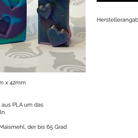
Herstelleranga
Andrea Maixner
Huso Huso Studios
Helmkestr. 5a
30165 Hannover
Deutschland
hey@rainbowkittys
mm x 42mm
l aus PLA um das
ln.
 Maismehl, der bis 65 Grad