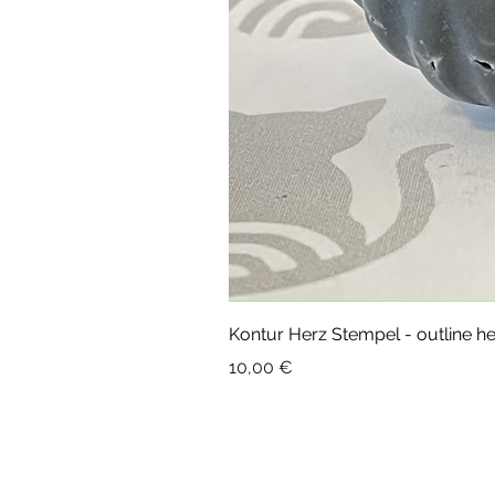
Kontur Herz Stempel - outline h
Preis
10,00 €