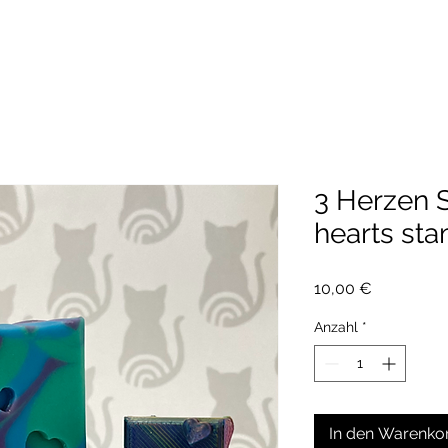
3 Herzen 
hearts st
Preis
10,00 €
Anzahl
*
In den Warenko