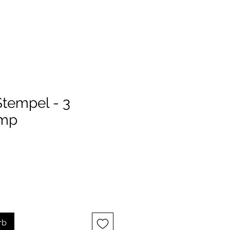
Stempel - 3
amp
rb