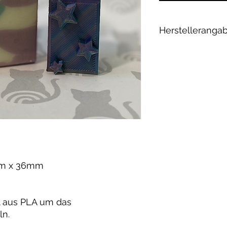
Herstelleranga
Andrea Maixner
Huso Huso Studios
Helmkestr. 5a
30165 Hannover
Deutschland
hey@rainbowkittys
mm x 36mm
l aus PLA um das
ln.