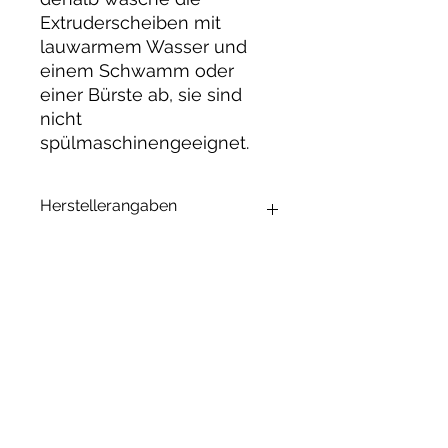
Extruderscheiben mit
lauwarmem Wasser und
einem Schwamm oder
einer Bürste ab, sie sind
nicht
spülmaschinengeeignet.
Herstellerangaben
Andrea Maixner
Huso Huso Studios
Helmkestr. 5a
30165 Hannover
Deutschland
Ähnliche
hey@rainbowkittysoap.com
Produkte