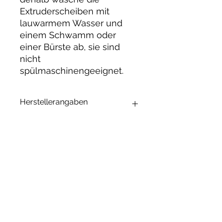
Extruderscheiben mit
lauwarmem Wasser und
einem Schwamm oder
einer Bürste ab, sie sind
nicht
spülmaschinengeeignet.
Herstellerangaben
Andrea Maixner
Huso Huso Studios
Helmkestr. 5a
30165 Hannover
Deutschland
Ähnliche
hey@rainbowkittysoap.com
Produkte