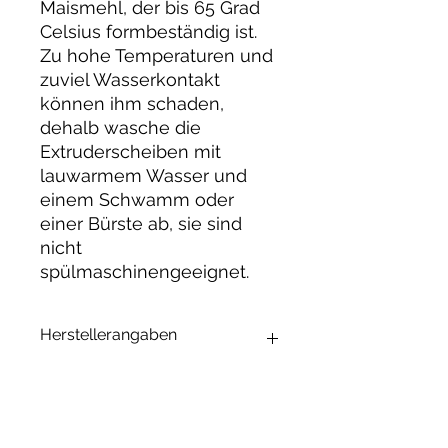
Maismehl, der bis 65 Grad
Celsius formbeständig ist.
Zu hohe Temperaturen und
zuviel Wasserkontakt
können ihm schaden,
dehalb wasche die
Extruderscheiben mit
lauwarmem Wasser und
einem Schwamm oder
einer Bürste ab, sie sind
nicht
spülmaschinengeeignet.
Herstellerangaben
Andrea Maixner
Huso Huso Studios
Helmkestr. 5a
30165 Hannover