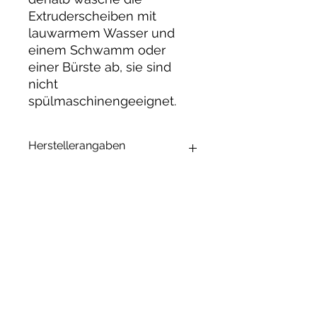
Extruderscheiben mit
lauwarmem Wasser und
einem Schwamm oder
einer Bürste ab, sie sind
nicht
spülmaschinengeeignet.
Herstellerangaben
Andrea Maixner
Huso Huso Studios
Helmkestr. 5a
30165 Hannover
Deutschland
Ähnliche
hey@rainbowkittysoap.com
Produkte