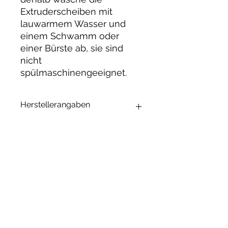
Extruderscheiben mit
lauwarmem Wasser und
einem Schwamm oder
einer Bürste ab, sie sind
nicht
spülmaschinengeeignet.
Herstellerangaben
Andrea Maixner
Huso Huso Studios
Helmkestr. 5a
30165 Hannover
Deutschland
Ähnliche
hey@rainbowkittysoap.com
Produkte